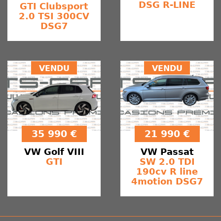
DSG R-LINE
GTI Clubsport
2.0 TSI 300CV
DSG7
VENDU
VENDU
35 990 €
21 990 €
VW
Golf VIII
VW
Passat
GTI
SW 2.0 TDI
190cv R line
4motion DSG7