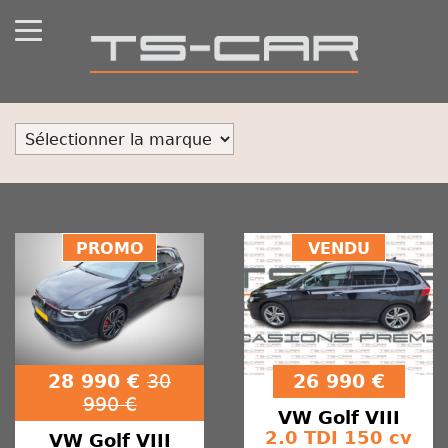
PROMO
VENDU
28 990 €
30
26 990 €
990 €
VW
Golf VIII
2.0 TDI 150 cv
VW
Golf VIII