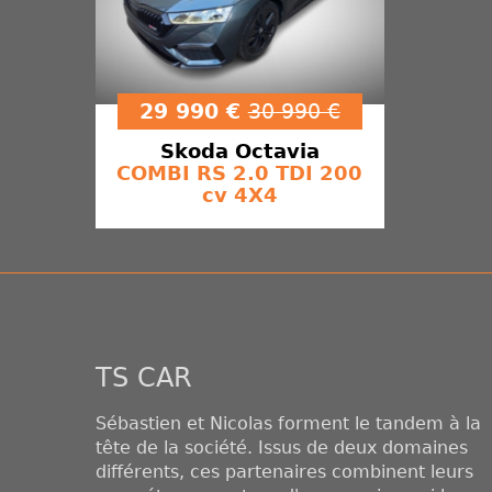
29 990 €
30 990 €
Skoda
Octavia
COMBI RS​ 2.0 TDI 200
cv 4X4
TS CAR
Sébastien et Nicolas forment le tandem à la
tête de la société. Issus de deux domaines
différents, ces partenaires combinent leurs